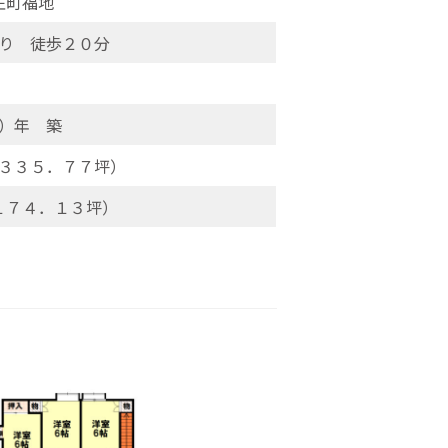
庄町福地
り 徒歩２０分
）年 築
３３５．７７坪）
１７４．１３坪）