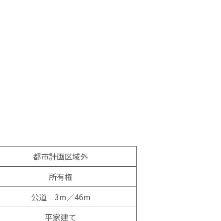
都市計画区域外
所有権
公道 3m／46m
平家建て