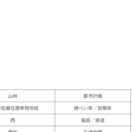
山林
都市計画
種低層住居専用地域
建ぺい率／容積率
西
幅員／接道