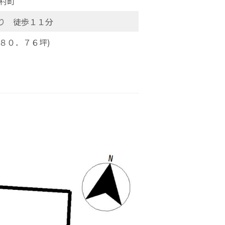
村町
より 徒歩１１分
８０．７６坪)