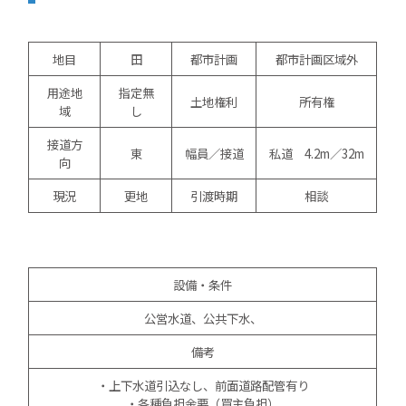
地目
田
都市計画
都市計画区域外
用途地
指定無
土地権利
所有権
域
し
接道方
東
幅員／接道
私道 4.2m／32m
向
現況
更地
引渡時期
相談
設備・条件
公営水道、公共下水、
備考
・上下水道引込なし、前面道路配管有り
・各種負担金要（買主負担）