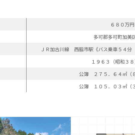
６８０万円
多可郡多可町加美
ＪＲ加古川線 西脇市駅《バス乗車５４分
１９６３（昭和３８
公簿 ２７５．６４㎡（
公簿 １０５．０３㎡（