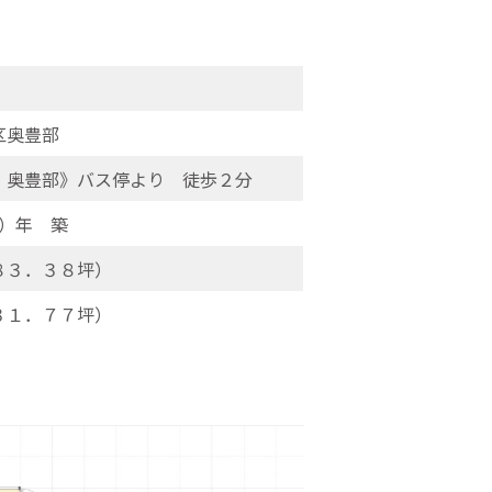
区奥豊部
 奥豊部》バス停より 徒歩２分
）年 築
８３．３８坪）
３１．７７坪）