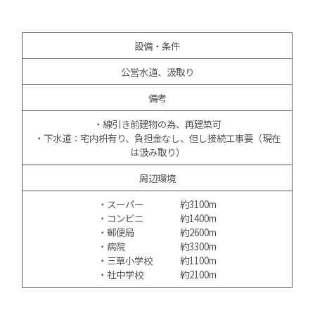
設備・条件
公営水道、汲取り
備考
・線引き前建物の為、再建築可
・下水道：宅内枡有り、負担金なし、但し接続工事要（現在
は汲み取り）
周辺環境
・スーパー 約3100m
・コンビニ 約1400m
・郵便局 約2600m
・病院 約3300m
・三草小学校 約1100m
・社中学校 約2100m