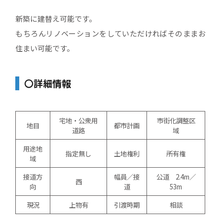
新築に建替え可能です。
もちろんリノベーションをしていただければそのままお
住まい可能です。
〇詳細情報
宅地・公衆用
市街化調整区
地目
都市計画
道路
域
用途地
指定無し
土地権利
所有権
域
接道方
幅員／接
公道 2.4m／
西
向
道
53m
現況
上物有
引渡時期
相談