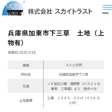
兵庫県加東市下三草 土地（上
物有）
投稿日:2025/3/18
価格
４５０万円
所在地
兵庫県加東市下三草
ＪＲ加古川線 滝野駅 《バス２１分
交通
乗車 三草橋》より 徒歩４分
公簿 １４４４．００㎡（４３６.８
土地面積
０坪）