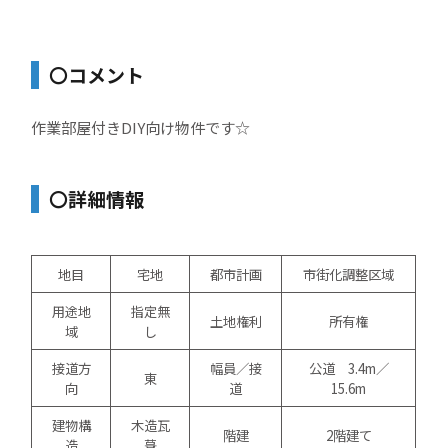
〇コメント
作業部屋付きDIY向け物件です☆
〇詳細情報
地目
宅地
都市計画
市街化調整区域
用途地
指定無
土地権利
所有権
域
し
接道方
幅員／接
公道 3.4m／
東
向
道
15.6m
建物構
木造瓦
階建
2階建て
造
葺