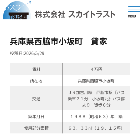
兵庫県西脇市小坂町 貸家
投稿日:2026/5/29
賃料
４万円
所在地
兵庫県西脇市小坂町
ＪＲ加古川線 西脇市駅《バス
交通
乗車２１分 小坂町北》バス停
より 徒歩６分
築年月日
１９８８（昭和６３）年 築
使用部分面積
６３．３３㎡（１９．１５坪）