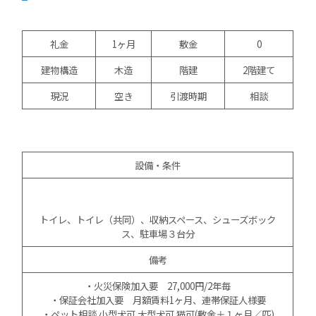
礼金
1ヶ月
敷金
0
建物構造
木造
階建
2階建て
現況
空き
引渡時期
相談
設備・条件
トイレ、トイレ（共同）、収納スペース、シューズボック
ス、駐⾞場３台分
備考
・火災保険加入要 27,000円/2年毎
・保証会社加入要 月額賃料1ヶ月、連帯保証人様要
・ペット相談 ⼩型⽝可 ⼤型⽝可 猫可(敷⾦＋１ヶ⽉／匹)